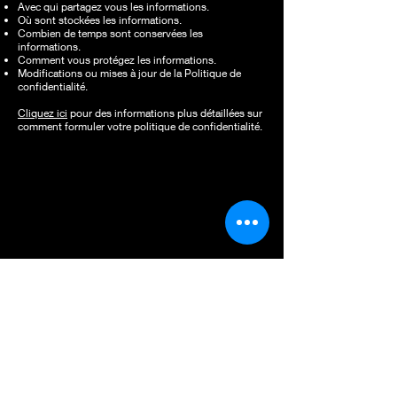
Avec qui partagez vous les informations.
Où sont stockées les informations.
Combien de temps sont conservées les
informations.
Comment vous protégez les informations.
Modifications ou mises à jour de la Politique de
confidentialité.
Cliquez ici
pour des informations plus détaillées sur
comment formuler votre politique de confidentialité.
Tous droits réservés © 2025